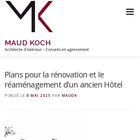
Aller
au
Menu
contenu
MAUD KOCH
Architecte d'intérieur – Conseils en agencement
ACCUEIL
À PROPOS
RÉALISATIONS
Plans pour la rénovation et le
réaménagement d’un ancien Hôtel
MISSIONS ET TARIFS
INSPIRATIONS
BLOG
PUBLIÉ LE
8 MAI 2025
PAR
MAUDK
CONTACT