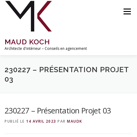
Aller
au
Menu
contenu
MAUD KOCH
Architecte d'intérieur – Conseils en agencement
ACCUEIL
À PROPOS
RÉALISATIONS
230227 – PRÉSENTATION PROJET
03
MISSIONS ET TARIFS
INSPIRATIONS
BLOG
230227 – Présentation Projet 03
CONTACT
PUBLIÉ LE
14 AVRIL 2023
PAR
MAUDK