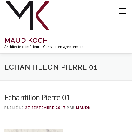
Aller
au
Menu
contenu
MAUD KOCH
Architecte d'intérieur – Conseils en agencement
ACCUEIL
À PROPOS
RÉALISATIONS
ECHANTILLON PIERRE 01
MISSIONS ET TARIFS
INSPIRATIONS
BLOG
Echantillon Pierre 01
PUBLIÉ LE
27 SEPTEMBRE 2017
PAR
MAUDK
CONTACT