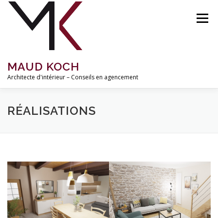
Aller
au
Menu
contenu
MAUD KOCH
Architecte d'intérieur – Conseils en agencement
ACCUEIL
À PROPOS
RÉALISATIONS
RÉALISATIONS
MISSIONS ET TARIFS
INSPIRATIONS
BLOG
CONTACT