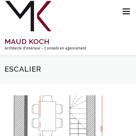
Aller
au
Menu
contenu
MAUD KOCH
Architecte d'intérieur – Conseils en agencement
ACCUEIL
À PROPOS
RÉALISATIONS
ESCALIER
MISSIONS ET TARIFS
INSPIRATIONS
BLOG
CONTACT