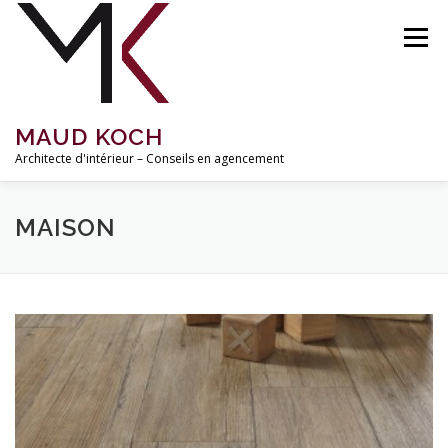
Aller
au
Menu
contenu
MAUD KOCH
Architecte d'intérieur – Conseils en agencement
ACCUEIL
À PROPOS
RÉALISATIONS
MAISON
MISSIONS ET TARIFS
INSPIRATIONS
BLOG
CONTACT