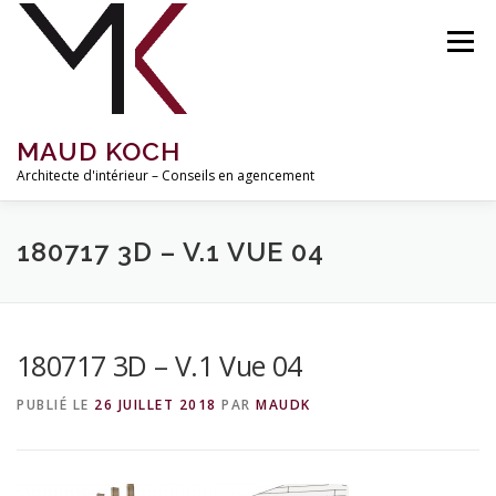
Aller
au
Menu
contenu
MAUD KOCH
Architecte d'intérieur – Conseils en agencement
ACCUEIL
À PROPOS
RÉALISATIONS
180717 3D – V.1 VUE 04
MISSIONS ET TARIFS
INSPIRATIONS
BLOG
180717 3D – V.1 Vue 04
PUBLIÉ LE
26 JUILLET 2018
PAR
MAUDK
CONTACT