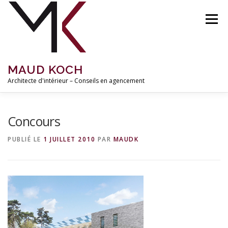
Aller
au
Menu
contenu
MAUD KOCH
Architecte d'intérieur – Conseils en agencement
ACCUEIL
À PROPOS
RÉALISATIONS
Concours
PUBLIÉ LE
1 JUILLET 2010
PAR
MAUDK
MISSIONS ET TARIFS
INSPIRATIONS
BLOG
CONTACT