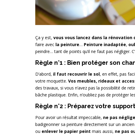
Ça y est,
vous vous lancez dans la rénovation 
faire avec
la peinture
…
Peinture inadaptée
,
ou
peindre… tant de points qu’il ne faut pas négliger. C
Règle n°1 : Bien protéger son chan
D’abord,
il faut recouvrir le sol
, en effet, pas fa
votre moquette.
Vos meubles, rideaux et acce
des travaux, si vous n’avez pas la possibilité de re
bâche plastique. Enfin, n’oubliez pas de protéger les
Règle n°2 : Préparez votre suppor
Pour avoir un résultat impeccable,
ne pas néglige
badigeonner sa peinture directement sur un ancien 
ou
enlever le papier peint
mais aussi,
ne pas ou