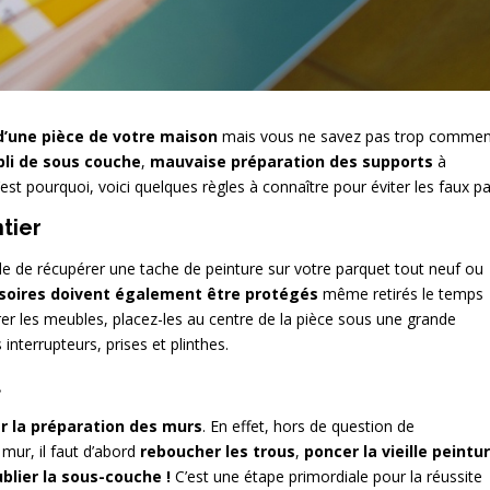
d’une pièce de votre maison
mais vous ne savez pas trop commen
bli de sous couche
,
mauvaise préparation des supports
à
’est pourquoi, voici quelques règles à connaître pour éviter les faux pa
tier
cile de récupérer une tache de peinture sur votre parquet tout neuf ou
ssoires doivent également être protégés
même retirés le temps
tirer les meubles, placez-les au centre de la pièce sous une grande
 interrupteurs, prises et plinthes.
t
r la préparation des murs
. En effet, hors de question de
mur, il faut d’abord
reboucher les trous
,
poncer la vieille peintu
blier la sous-couche !
C’est une étape primordiale pour la réussite