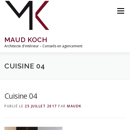
Aller
au
Menu
contenu
MAUD KOCH
Architecte d'intérieur – Conseils en agencement
ACCUEIL
À PROPOS
RÉALISATIONS
CUISINE 04
MISSIONS ET TARIFS
INSPIRATIONS
BLOG
Cuisine 04
PUBLIÉ LE
25 JUILLET 2017
PAR
MAUDK
CONTACT