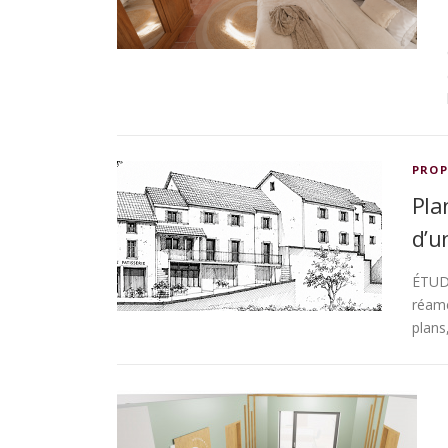
PROP
Pla
d’u
ÉTUDE
réamé
plans