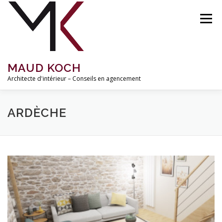
Aller
au
Menu
contenu
MAUD KOCH
Architecte d'intérieur – Conseils en agencement
ACCUEIL
À PROPOS
RÉALISATIONS
ARDÈCHE
MISSIONS ET TARIFS
INSPIRATIONS
BLOG
CONTACT