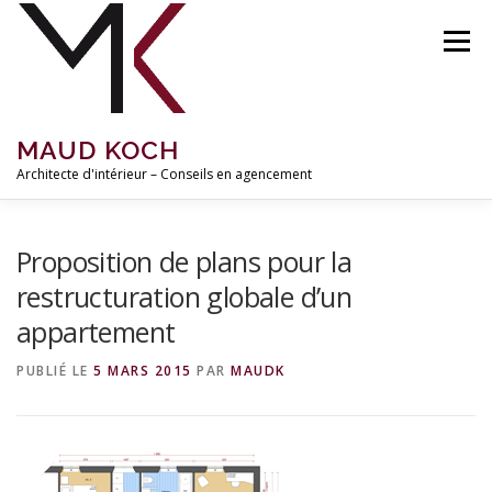
Aller
au
Menu
contenu
MAUD KOCH
Architecte d'intérieur – Conseils en agencement
ACCUEIL
À PROPOS
RÉALISATIONS
Proposition de plans pour la
restructuration globale d’un
appartement
MISSIONS ET TARIFS
INSPIRATIONS
BLOG
PUBLIÉ LE
5 MARS 2015
PAR
MAUDK
CONTACT