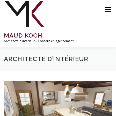
Aller
au
Menu
contenu
MAUD KOCH
Architecte d'intérieur – Conseils en agencement
ACCUEIL
À PROPOS
RÉALISATIONS
ARCHITECTE D’INTÉRIEUR
MISSIONS ET TARIFS
INSPIRATIONS
BLOG
CONTACT